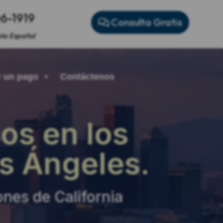
06-1919
Consulta Gratis
la Español
 un pago
Contáctenos
sos en los
s Ángeles.
nes de California