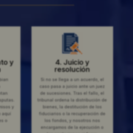
to y
4. Juicio y
n
resolución
bian
Si no se llega a un acuerdo, el
n
caso pasa a juicio ante un juez
ntan
de sucesiones. Tras el fallo, el
sputas.
tribunal ordena la distribución de
misos y
bienes, la destitución de los
 aquí
fiduciarios o la recuperación de
es o
los fondos, y nosotros nos
encargamos de la ejecución o