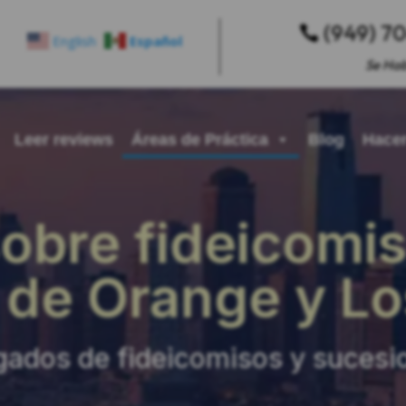
(949) 7

English
Español
Se Hab
Leer reviews
Áreas de Práctica
Blog
Hacer
 sobre fideicomi
de Orange y Lo
ados de fideicomisos y sucesio