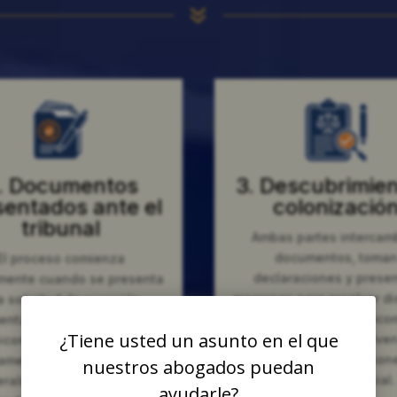
7
. Documentos
3. Descubrimien
sentados ante el
colonizació
tribunal
Ambas partes intercam
documentos, toma
El proceso comienza
declaraciones y prese
mente cuando se presenta
mociones para resolver di
 solicitud de sucesión
Muchos casos de fideico
entaria o una demanda de
¿Tiene usted un asunto en el que
sucesiones se resuelven
icomiso ante el tribunal
mediante negociacion
amentario de California,
nuestros abogados puedan
mediación judicial.
ralmente en el Tribunal
ayudarle?