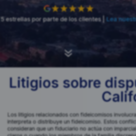
5 estrellas por parte de los clientes |
Lea nuest
7
Litigios sobre disp
Calif
Los litigios relacionados con fideicomisos involucr
interpreta o distribuye un fideicomiso. Estos confli
consideran que un fiduciario no actúa con imparcia
claros o cuando los miembros de la familia discrepa