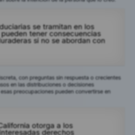
iduciarias se tramitan en los
y pueden tener consecuencias
duraderas si no se abordan con
screta, con preguntas sin respuesta o crecientes
os en las distribuciones o decisiones
o, esas preocupaciones pueden convertirse en
California otorga a los
s interesadas derechos