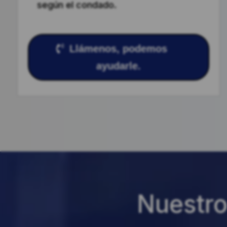
según el condado.
Llámenos, podemos
ayudarle.
Nuestro 