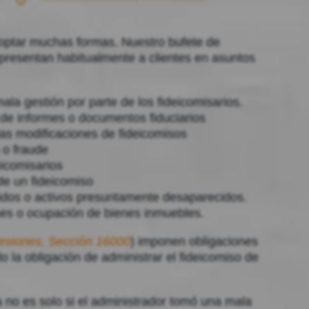
ptar muchas formas. Nuestro bufete de
epresentan habitualmente a clientes en asuntos
a gestión por parte de los fideicomisarios.
 de informes o documentos fiduciarios
 las modificaciones de fideicomisos
 o fraude
eicomisarios
 de un fideicomiso
idos o activos presuntamente desaparecidos.
nes o ocupación de bienes inmuebles.
esiones, Sección 16000
) imponen obligaciones
do la obligación de administrar el fideicomiso de
 no es solo si el administrador tomó una mala