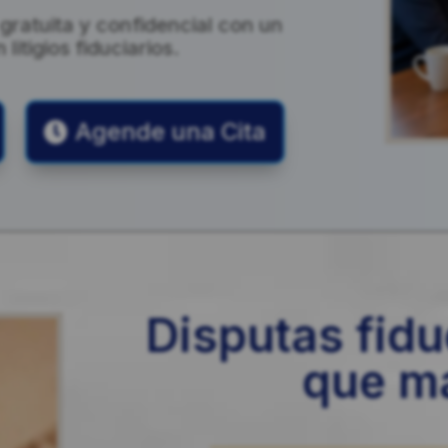
ratuita y confidencial con un
itigios fiduciarios.
Agende una Cita
Disputas fid
que m