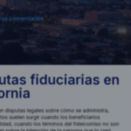
ros comentarios
utas fiduciarias en
ornia
an disputas legales sobre cómo se administra,
ctos suelen surgir cuando los beneficiarios
lidad, cuando los términos del fideicomiso no son
n sobre la intención de la persona que lo creó.