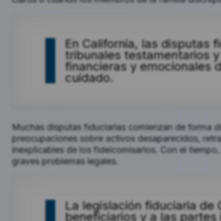
En California, las disputas f
tribunales testamentarios 
financieras y emocionales 
cuidado.
Muchas disputas fiduciarias comienzan de forma di
preocupaciones sobre activos desaparecidos, retras
inexplicables de los fideicomisarios. Con el tiemp
graves problemas legales.
La legislación fiduciaria de 
beneficiarios y a las parte