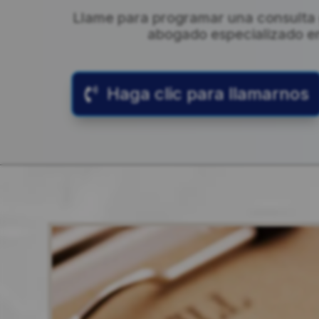
Llame para programar una consulta g
abogado especializado en l
Haga clic para llamarnos