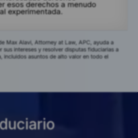
ler esos derechos a menudo
gal experimentada.
 de Max Alavi, Attorney at Law, APC, ayuda a
r sus intereses y resolver disputas fiduciarias a
, incluidos asuntos de alto valor en todo el
iduciario