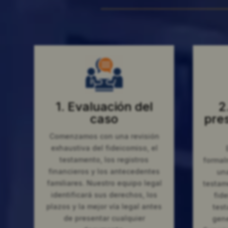
1. Evaluación del
2
caso
pre
Comenzamos con una revisión
exhaustiva del fideicomiso, el
testamento, los registros
formal
financieros y los antecedentes
una
familiares. Nuestro equipo legal
testam
identificará sus derechos, los
fide
plazos y la mejor vía legal antes
test
de presentar cualquier
gene