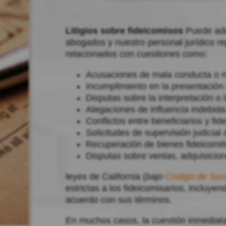
Litigios sobre fideicomisos
Puede ado
abogados y nuestro personal jurídico r
relacionados con cuestiones como:
Acusaciones de mala conducta o mal
Incumplimiento en la presentación
Disputas sobre la interpretación o
Alegaciones de influencia indebida
Conflictos entre beneficiarios y fid
Solicitudes de supervisión judicial
Recuperación de bienes fideicomit
Disputas sobre ventas, adquisicio
leyes de California (
bajo
Código de Suc
estrictas a los fideicomisarios, incluyen
acuerdo con sus términos.
En muchos casos, la cuestión inmediata