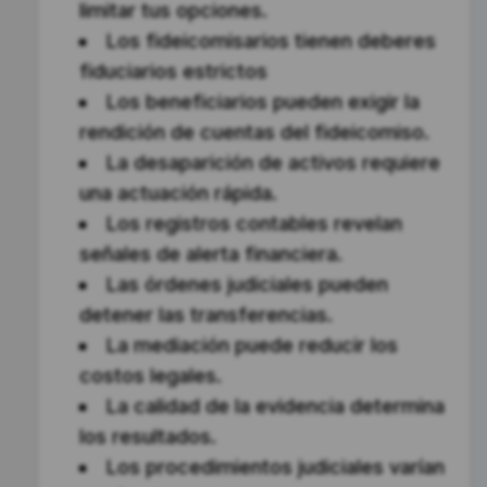
limitar tus opciones.
Los fideicomisarios tienen deberes
fiduciarios estrictos
Los beneficiarios pueden exigir la
rendición de cuentas del fideicomiso.
La desaparición de activos requiere
una actuación rápida.
Los registros contables revelan
señales de alerta financiera.
Las órdenes judiciales pueden
detener las transferencias.
La mediación puede reducir los
costos legales.
La calidad de la evidencia determina
los resultados.
Los procedimientos judiciales varían