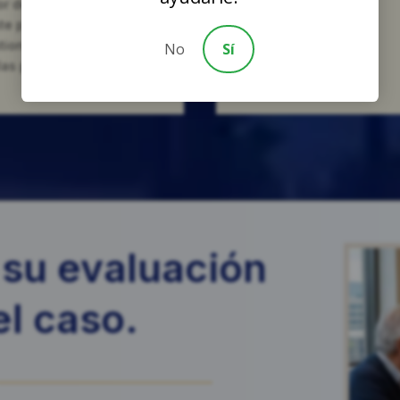
or del Condado de Orange.
te paso establece las
tiones legales y reúne a
No
Sí
las partes involucradas en
el caso.
su evaluación
el caso.