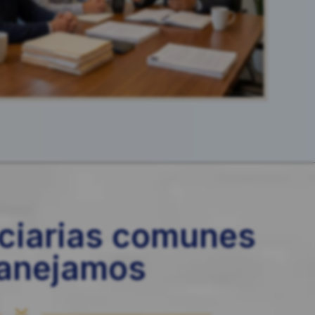
uciarias comunes
anejamos
7