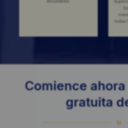
documento.
Superi
Es
cues
todas 
Comience ahora 
gratuita d
7