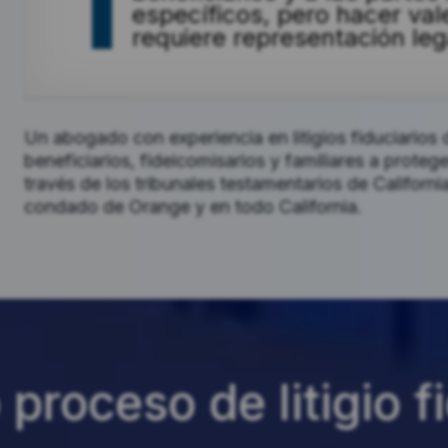
específicos, pero hacer va
requiere representación le
Un abogado con experiencia en litigios fiduciarios
beneficiarios, fideicomisarios y familiares a protege
través de los tribunales testamentarios de California
condado de Orange y en todo California.
proceso de litigio f