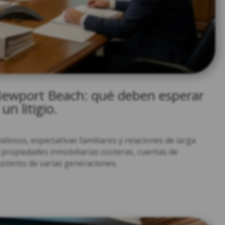
Newport Beach: qué deben esperar
un litigio.
liosos, expectativas familiares y relaciones de larga
 propiedades inmobiliarias costeras, cuentas de
ustento de varias generaciones.