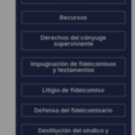
Recursos
Derechos del cónyuge
superviviente
Impugnación de fideicomisos
y testamentos
Litigio de fideicomiso
Defensa del fideicomisario
Destitución del síndico y