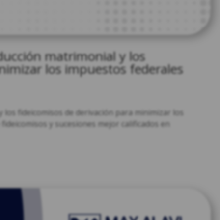
ducción matrimonial y los
nimizar los impuestos federales
y los fideicomisos de derivación para minimizar los
fideicomisos y sucesiones mejor calificados en