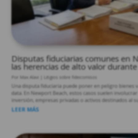
Disputas fiduciarias comunes en 
las herencias de alto valor durante 
Por
Max Alavi
|
Litigios sobre fideicomisos
Una disputa fiduciaria puede poner en peligro bienes va
data. En Newport Beach, estos casos suelen involucrar
inversión, empresas privadas o activos destinados al s
LEER MÁS