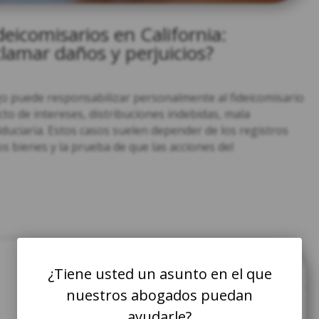
eicomisarios en California:
lamar daños y perjuicios?
go puede responsabilizar personalmente al fideicomisario
to de intereses, distribuciones indebidas, mala
iduciaria. Estos casos suelen depender de los registros
 los bienes y la prueba de que las acciones del
¿Tiene usted un asunto en el que
nuestros abogados puedan
ayudarle?