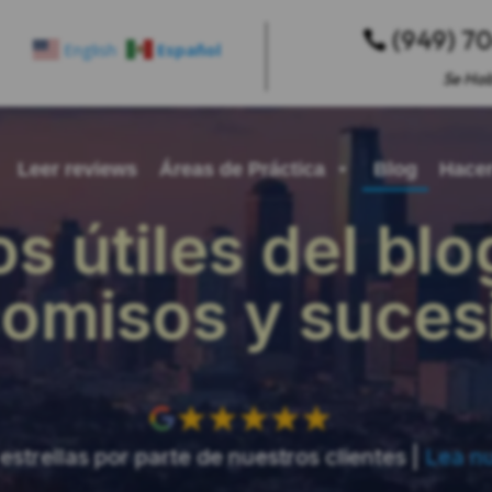
(949) 7

English
Español
Se Hab
Leer reviews
Áreas de Práctica
Blog
Hacer
os útiles del bl
comisos y suce
estrellas por parte de nuestros clientes |
Lea nu