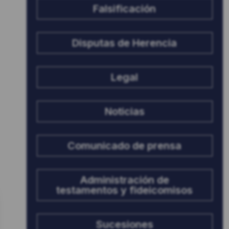
Falsificación
Disputas de Herencia
Legal
Noticias
Comunicado de prensa
Administración de
testamentos y fideicomisos
Sucesiones