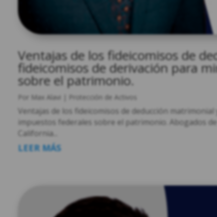
Ventajas de los fideicomisos de de
fideicomisos de derivación para mi
sobre el patrimonio.
Por
Max Alavi
|
Protección de Activos
Ventajas de los fideicomisos de deducción matrimonial 
impuestos federales sobre el patrimonio. Abogados de 
California...
LEER MÁS