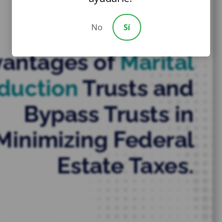
No
Sí