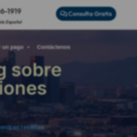
06-1919
Consulta Gratis
la Español
 un pago
Contáctenos
og sobre
siones
estras reseñas