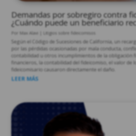
Demandas por sobregiro contra fid
¿Cuándo puede un beneficiario rec
Por
Max Alavi
|
Litigios sobre fideicomisos
Según el Código de Sucesiones de California, un recar
por las pérdidas ocasionadas por mala conducta, conflic
contabilidad u otros incumplimientos de la obligación f
financieros, la contabilidad del fideicomiso, el valor de
fideicomisario causaron directamente el daño.
LEER MÁS