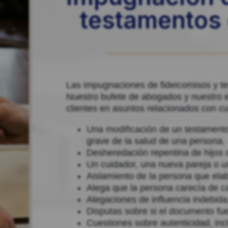
testamentos
Las impugnaciones de fideicomisos y 
Nuestro bufete de abogados y nuestro e
clientes en asuntos relacionados con c
Una modificación de un testamento
grave de la salud de una persona.
Desheredación repentina de hijos o
Un cuidador, una nueva pareja o u
Aislamiento de la persona que elabor
Alega que la persona carecía de ca
Alegaciones de influencia indebida
Disputas sobre si el documento fu
Cuestiones sobre autenticidad, incl