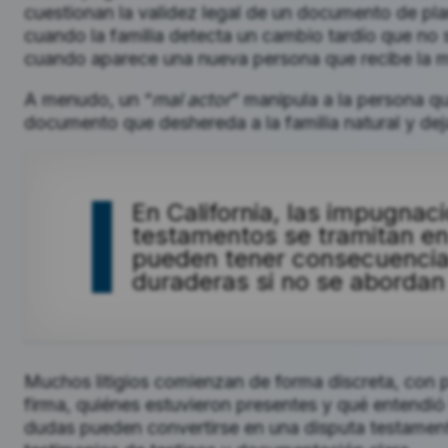
cuestionan la validez legal de un documento de pla
cuando la familia detecta un cambio tardío que no s
cuando aparece una nueva persona que recibe la ma
A menudo, un “
mal actor
” manipula a la persona q
documento que deshereda a la familia natural y deja
En California, las impugnac
testamentos se tramitan en 
pueden tener consecuencias
duraderas si no se abordan
Muchos litigios comienzan de forma discreta, con p
firma, quiénes estuvieron presentes y qué entendi
dudas pueden convertirse en una disputa testament