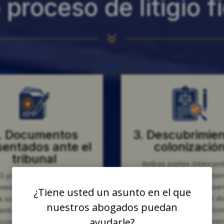
proceso de litigio f
7
. Documentos
3. Descubrimien
sentados ante el
colonizació
tribunal
Ambas partes intercam
documentos, toma
El proceso comienza
declaraciones y prese
mente cuando se presenta
¿Tiene usted un asunto en el que
mociones para resolver di
 solicitud de sucesión
nuestros abogados puedan
Muchos casos de fideico
entaria o una demanda de
ayudarle?
sucesiones se resuelven
icomiso ante el tribunal