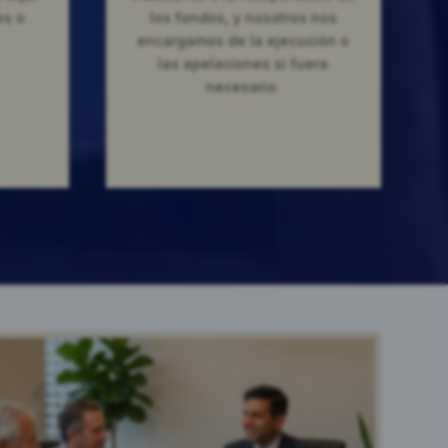
es o
los fondos, y nosotros nos
encargamos de la ejecución o
las apelaciones si fuera
necesario.