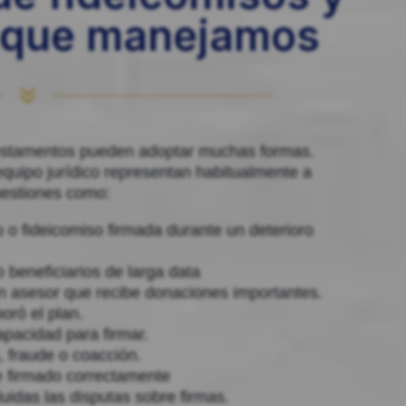
 que manejamos
7
testamentos pueden adoptar muchas formas.
quipo jurídico representan habitualmente a
uestiones como:
 o fideicomiso firmada durante un deterioro
 beneficiarios de larga data
n asesor que recibe donaciones importantes.
ó ​​el plan.
pacidad para firmar.
, fraude o coacción.
e firmado correctamente
uidas las disputas sobre firmas.