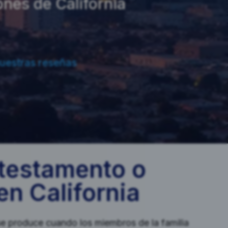
nes de California
uestras reseñas
testamento o
en California
e produce cuando los miembros de la familia