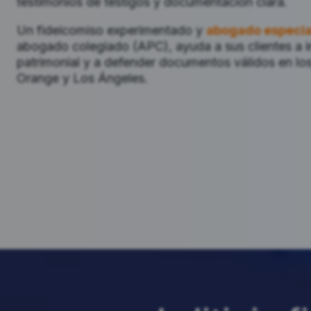
testimonios de testigos y documentación clara.
Un fideicomiso experimentado y
abogado especial
abogado colegiado (APC), ayuda a sus clientes a 
patrimonial y a defender documentos válidos en lo
Orange y Los Ángeles.