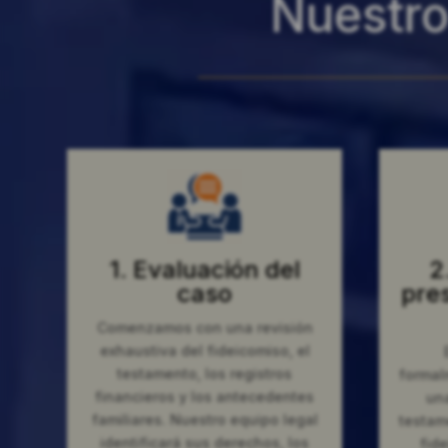
Nuestro 
1. Evaluación del
2
caso
pre
Comenzamos con una revisión
exhaustiva del fideicomiso, el
testamento, los registros
formal
financieros y los antecedentes
una
familiares. Nuestro equipo legal
testam
identificará sus derechos, los
fide