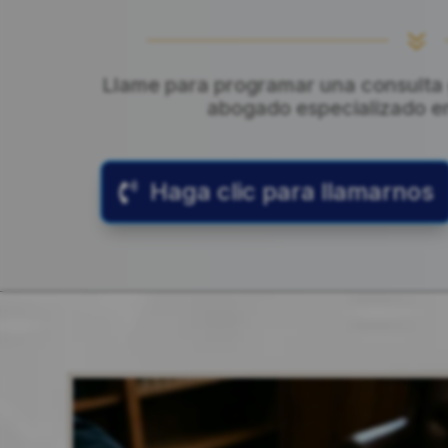
7
Llame para programar una consulta g
abogado especializado en l
Haga clic para llamarnos