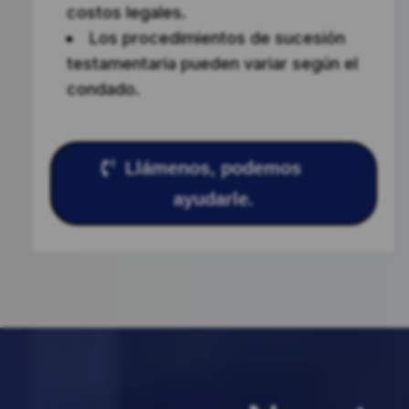
costos legales.
Los procedimientos de sucesión
testamentaria pueden variar según el
condado.
Llámenos, podemos
ayudarle.