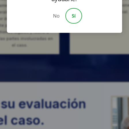
mediante negociacion
amentario de California,
mediación judicial.
ralmente en el Tribunal
No
Sí
or del Condado de Orange.
te paso establece las
tiones legales y reúne a
las partes involucradas en
el caso.
su evaluación
el caso.