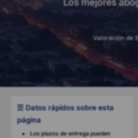
Los mejores abog
Valoración de 5
☰ Datos rápidos sobre esta
página
Los plazos de entrega pueden