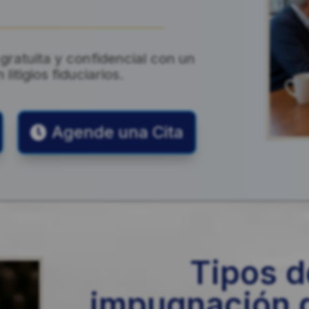
ratuita y confidencial con un
itigios fiduciarios.
Agende una Cita
Tipos d
impugnación d