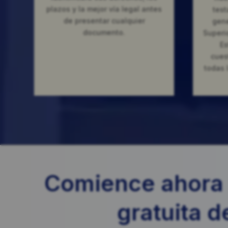
plazos y la mejor vía legal antes
test
de presentar cualquier
gene
documento.
Superi
Es
cues
todas 
Comience ahora 
gratuita d