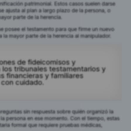
nificación patrimonial. Estos casos suelen darse
e ajusta al plan a largo plazo de la persona, o
yor parte de la herencia.
ue posee el testamento para que firme un nuevo
 la mayor parte de la herencia al manipulador.
iones de fideicomisos y
los tribunales testamentarios y
 financieras y familiares
 con cuidado.
reguntas sin respuesta sobre quién organizó la
ó la persona en ese momento. Con el tiempo, estas
aria formal que requiere pruebas médicas,