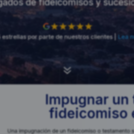
ados de fideicomisos y sucesio
 estrellas por parte de nuestros clientes |
Lea n
7
Impugnar un 
fideicomiso 
Una impugnación de un fideicomiso o testamento s