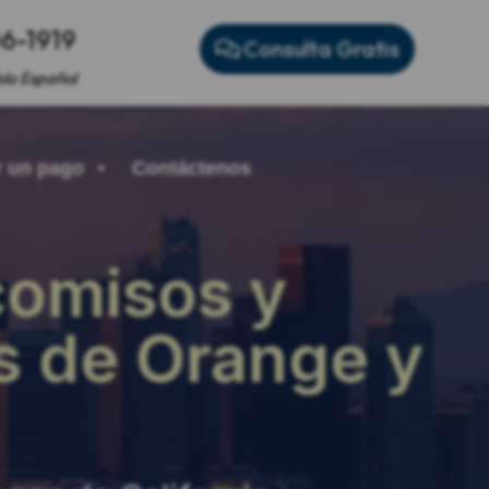
06-1919
Consulta Gratis
la Español
 un pago
Contáctenos
comisos y
s de Orange y