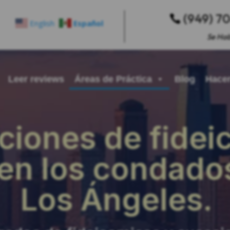
(949) 7

English
Español
Se Hab
Leer reviews
Áreas de Práctica
Blog
Hacer
iones de fidei
en los condado
Los Ángeles.