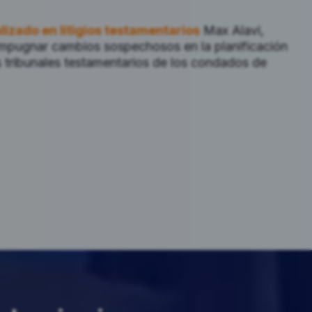
izado en litigios testamentarios
Max Alavi,
impugnar cambios sospechosos en la planificación
s tribunales testamentarios de los condados de