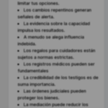
limitar tus opciones.
Los cambios repentinos generan
señales de alerta.
La evidencia sobre la capacidad
impulsa los resultados.
A menudo se alega influencia
indebida.
Los regalos para cuidadores están
sujetos a normas estrictas.
Los registros médicos pueden ser
fundamentales
La credibilidad de los testigos es de
suma importancia.
Las órdenes judiciales pueden
proteger los bienes.
La mediación puede reducir los