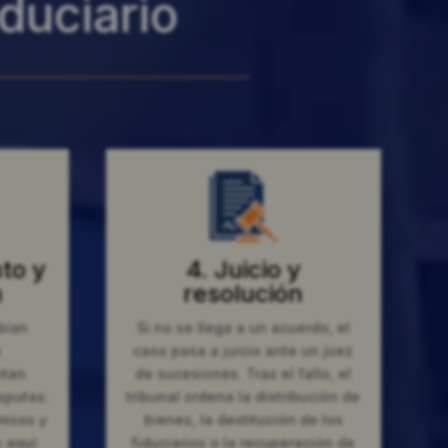
iduciario
to y
4. Juicio y
n
resolución
bian
Si no se llega a un acuerdo, el
n
caso pasa a juicio ante un juez
ntan
de sucesiones. Tras el fallo, el
sputas.
tribunal ordena la distribución de
misos y
bienes, la destitución de los
 aquí
fiduciarios o la recuperación de