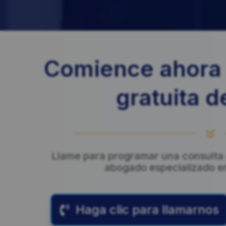
Comience ahora 
gratuita d
7
Llame para programar una consulta g
abogado especializado en l
Haga clic para llamarnos