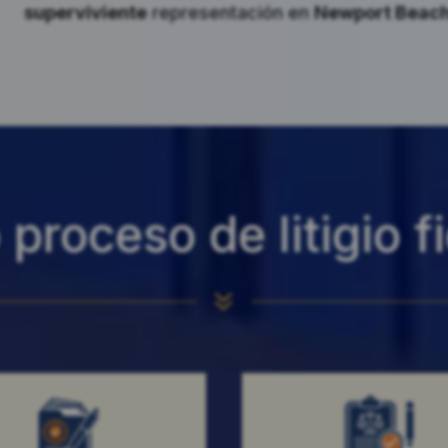
superviviente
representación en
Newport Beac
proceso de litigio f
7