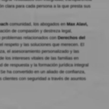
n clara para cada persona a la que presta sus
each
comunidad, los abogados en
Max Alavi,
ación de compasión y destreza legal,
an problemas relacionados con
Derechos del
el respeto y las soluciones que merecen. El
nza, el asesoramiento personalizado y las
e los intereses vitales de las familias en
ad de respuesta y la formación jurídica integral
Se ha convertido en un aliado de confianza,
s clientes con seguridad a través de asuntos