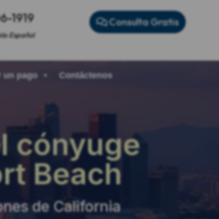
06-1919
Consulta Gratis
la Español
 un pago
Contáctenos
l cónyuge
rt Beach
nes de California