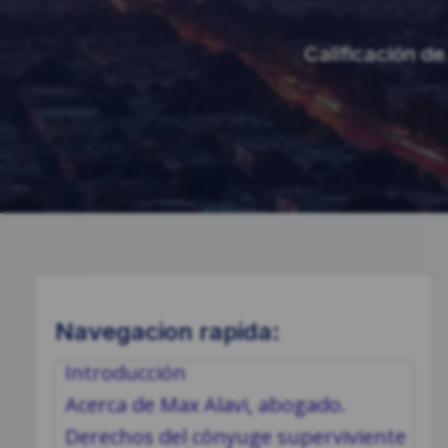
Calificación de 
Navegacion rapida:
Introducción
Acerca de Max Alavi, abogado.
Derechos del cónyuge superviviente