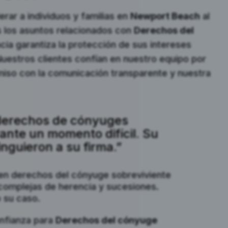
ar a individuos y familias en
Newport Beach
al
s los asuntos relacionados con
Derechos del
cia garantiza la protección de sus intereses
 Nuestros clientes confían en nuestro equipo por
iso con la comunicación transparente y nuestra
 derechos de cónyuges
ante un momento difícil. Su
nguieron a su firma.”
 en derechos del cónyuge sobreviviente
complejas de herencia y sucesiones.
 su caso.
onfianza para
Derechos del cónyuge