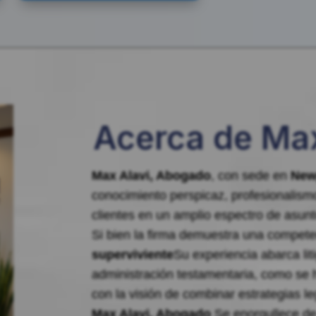
Acerca de Max
Max Alavi, Abogado
, con sede en
New
conocimiento perspicaz, profesionalism
clientes en un amplio espectro de asun
Si bien la firma demuestra una compete
superviviente
Su experiencia abarca liti
administración testamentaria, como se h
con la visión de combinar estrategias l
Max Alavi, Abogado
Se enorgullece de 