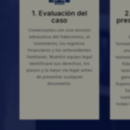
1. Evaluación del
2
caso
pre
Comenzamos con una revisión
exhaustiva del fideicomiso, el
testamento, los registros
formal
financieros y los antecedentes
una
familiares. Nuestro equipo legal
testam
identificará sus derechos, los
fide
plazos y la mejor vía legal antes
test
de presentar cualquier
gene
documento.
Superi
Es
cues
todas 