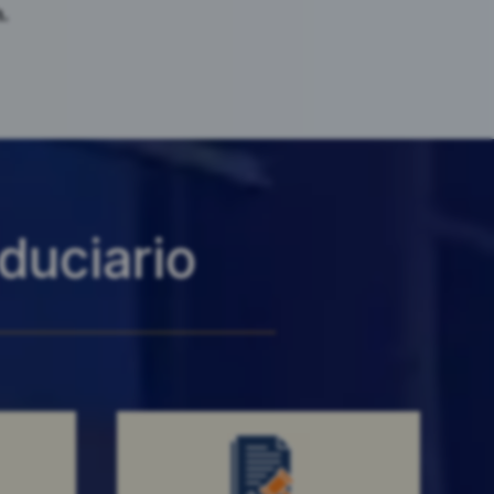
h
.
iduciario