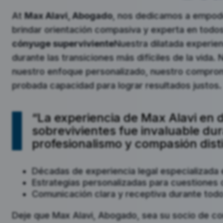
At
Max Alavi, Abogado
, nos dedicamos a empoder
brindar orientación compasiva y experta en todo
cónyuge superviviente
Nuestra dilatada experien
durante las transiciones más difíciles de la vida.
nuestro enfoque personalizado, nuestro comprom
probada capacidad para lograr resultados justos.
“La experiencia de Max Alavi en
sobrevivientes fue invaluable dur
profesionalismo y compasión disti
Décadas de experiencia legal especializada
Estrategias personalizadas para cuestiones 
Comunicación clara y receptiva durante todo
Deje que Max Alavi, Abogado, sea su socio de c