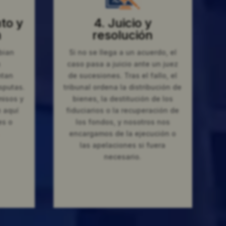
to y
4. Juicio y
n
resolución
bian
Si no se llega a un acuerdo, el
n
caso pasa a juicio ante un juez
ntan
de sucesiones. Tras el fallo, el
sputas.
tribunal ordena la distribución de
misos y
bienes, la destitución de los
 aquí
fiduciarios o la recuperación de
es o
los fondos, y nosotros nos
encargamos de la ejecución o
las apelaciones si fuera
necesario.