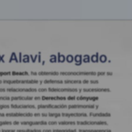
 Alavi, abogado.
port Beach
, ha obtenido reconocimiento por su
o inquebrantable y defensa sincera de sus
tos relacionados con fideicomisos y sucesiones.
ncia particular en
Derechos del cónyuge
gios fiduciarios, planificación patrimonial y
a establecido en su larga trayectoria. Fundada
egales de vanguardia con valores tradicionales,
lograr resultados con integridad, transparencia