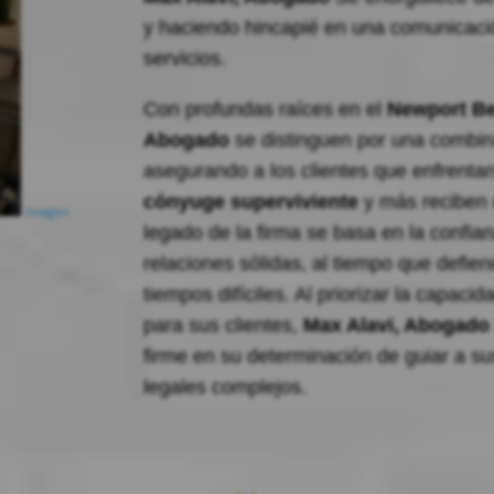
y haciendo hincapié en una comunicació
servicios.
Con profundas raíces en el
Newport B
Abogado
se distinguen por una combin
asegurando a los clientes que enfrent
cónyuge superviviente
y más reciben 
Imagen
legado de la firma se basa en la confia
relaciones sólidas, al tiempo que defiend
tiempos difíciles. Al priorizar la capacid
para sus clientes,
Max Alavi, Abogado
firme en su determinación de guiar a su
legales complejos.