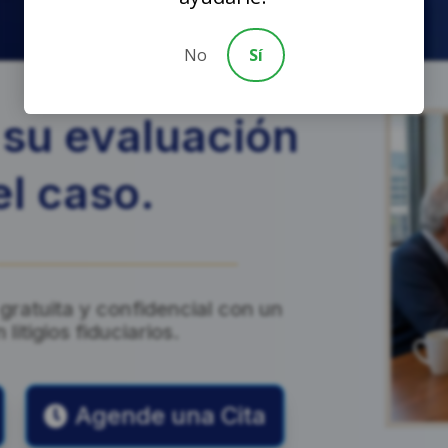
No
Sí
su evaluación
el caso.
ratuita y confidencial con un
itigios fiduciarios.
Agende una Cita