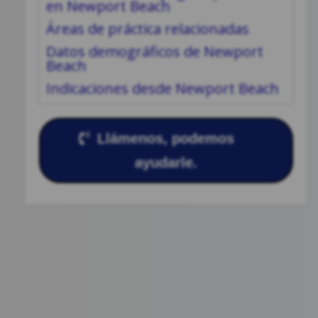
en Newport Beach
Áreas de práctica relacionadas
Datos demográficos de Newport
Beach
Indicaciones desde Newport Beach
Llámenos, podemos
ayudarle.