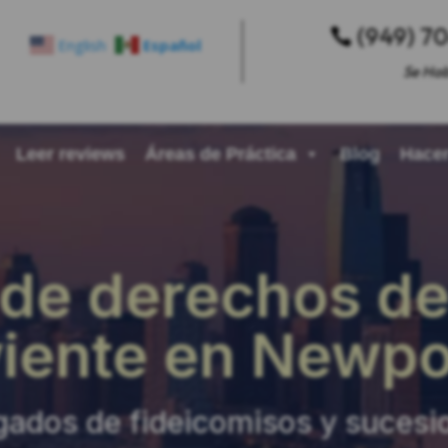
(949) 7

English
Español
Se Hab
Leer reviews
Áreas de Práctica
Blog
Hacer
de derechos de
viente en Newpo
ados de fideicomisos y sucesio