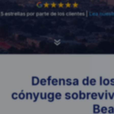
5 estrellas por parte de los clientes |
Lea nuest
7
Defensa de lo
cónyuge sobreviv
Bea