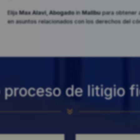
Elija
Max Alavi, Abogado
in
Malibu
para obtener 
en asuntos relacionados con los derechos del có
proceso de litigio f
7