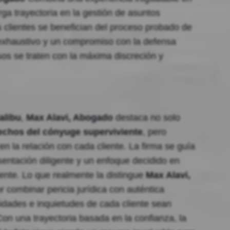
rga trayectoria en la gestión de asuntos
s clientes se benefician del proceso probado de
o exhaustivo y un compromiso con la defensa
sos se traten con la máxima discreción y
alibu
,
Max Alavi, Abogado
destaca no solo
echos del cónyuge superviviente
, pero
n la relación con cada cliente. La firma se guía
sentación diligente y un enfoque decidido en
iente. Lo que realmente la distingue
Max Alavi,
r combinar pericia jurídica con auténtica
dades e inquietudes de cada cliente sean
on una trayectoria basada en la confianza, la