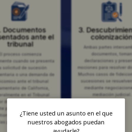
. Documentos
3. Descubrimien
sentados ante el
colonizació
tribunal
Ambas partes intercam
documentos, toma
El proceso comienza
declaraciones y prese
mente cuando se presenta
mociones para resolver di
 solicitud de sucesión
Muchos casos de fideico
entaria o una demanda de
sucesiones se resuelven
icomiso ante el tribunal
mediante negociacion
amentario de California,
mediación judicial.
ralmente en el Tribunal
or del Condado de Orange.
te paso establece las
¿Tiene usted un asunto en el que
tiones legales y reúne a
nuestros abogados puedan
las partes involucradas en
el caso.
ayudarle?