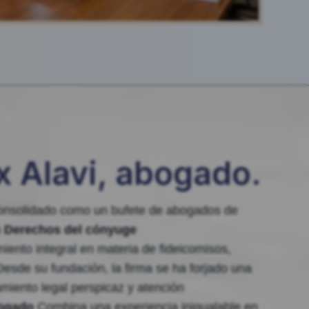
 Alavi, abogado.
onsolidado como un bufete de abogados de
n
Derechos del cónyuge
ento integral en materia de fideicomisos,
Desde su fundación, la firma se ha forjado una
amiento legal perspicaz y atención
bogado
Combina una experiencia inigualable en