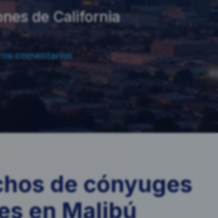
nes de California
ros comentarios
chos de cónyuges
es en Malibú