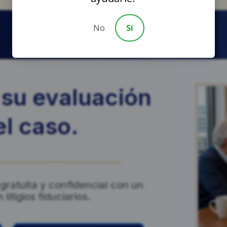
No
Sí
su evaluación
el caso.
ratuita y confidencial con un
itigios fiduciarios.