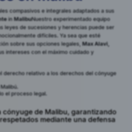
ales compasivos e integrales adaptados a sus
nte
in
Malibu
Nuestro experimentado equipo
as leyes de sucesiones y herencias puede ser
ionalmente difíciles. Ya sea que esté
ión sobre sus opciones legales,
Max Alavi,
 intereses con el máximo cuidado y
l derecho relativo a los derechos del cónyuge
 Malibú.
 el proceso legal.
a cónyuge de Malibu, garantizando
 respetados mediante una defensa