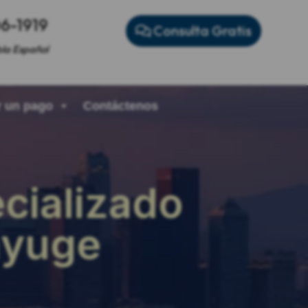
06-1919
Consulta Gratis
la Español
 un pago
Contáctenos
cializado
nyuge