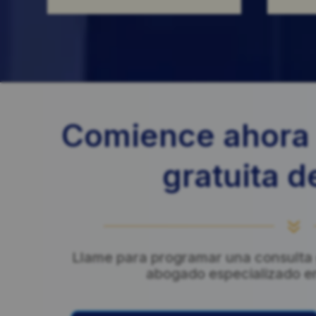
Comience ahora 
gratuita d
7
Llame para programar una consulta g
abogado especializado en l