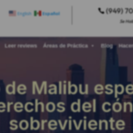
(949) 7

English
Español
Se Hab
Leer reviews
Áreas de Práctica
Blog
Hacer
de Malibu espe
erechos del có
sobreviviente