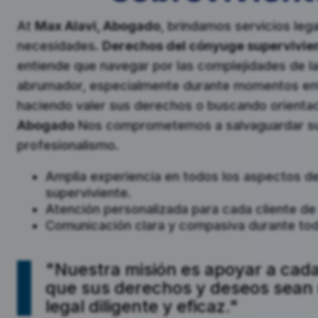
At
Max Alavi, Abogado
, brindamos servicios leg
necesidades.
Derechos del cónyuge supervivie
entiende que navegar por las complejidades de l
abrumador, especialmente durante momentos emoc
haciendo valer sus derechos o buscando orientac
Abogado
Nos comprometemos a salvaguardar sus
profesionalismo.
Amplia experiencia en todos los aspectos de
superviviente.
Atención personalizada para cada cliente de
Comunicación clara y compasiva durante todo
"Nuestra misión es apoyar a cad
que sus derechos y deseos sean
legal diligente y eficaz."