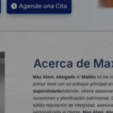
Agende una Cita
Acerca de Max
Max Alavi, Abogado
in
Malibu
se ha c
primer nivel con un enfoque principal e
superviviente
Además, ofrece asesorami
sucesiones y planificación patrimonial. 
sólida reputación de integridad, asesor
personalizada al cliente.
Max Alavi, A