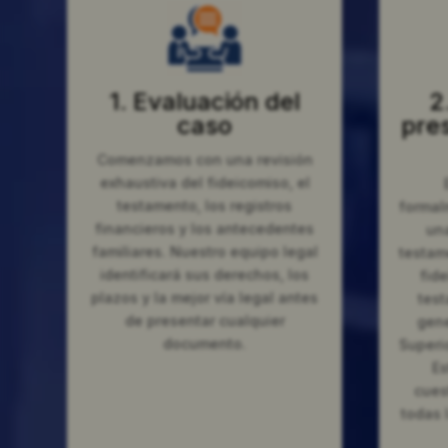
1. Evaluación del
2
caso
pre
Comenzamos con una revisión
exhaustiva del fideicomiso, el
testamento, los registros
formal
financieros y los antecedentes
una
familiares. Nuestro equipo legal
testam
identificará sus derechos, los
fide
plazos y la mejor vía legal antes
test
de presentar cualquier
gene
documento.
Superi
Es
cues
todas 