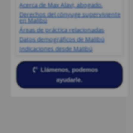
Acerca de Max Alavi, abogado.
Derechos del cónyuge superviviente
en Malibú
Áreas de práctica relacionadas
Datos demográficos de Malibú
Indicaciones desde Malibú
Llámenos, podemos
ayudarle.