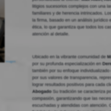
litigios sucesorios complejos con una la
familiares y de herencia intrincados. Lo
la firma, basado en un análisis jurídic
ética, lo que garantiza que todos los ca
atención al detalle.
Ubicado en la vibrante comunidad de
M
Imagen
por su profunda especialización en
Der
también por su enfoque individualizado e
por sus valores de transparencia, repre
lograr resultados positivos para cada cl
Abogado
Su tradición se caracteriza po
compasión, garantizando que las necesi
escuchadas y atendidas con atención. C