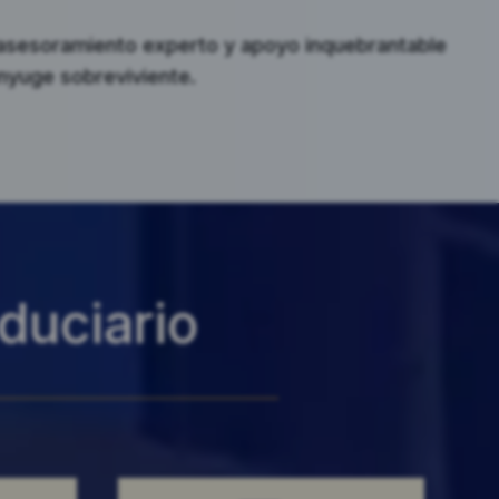
asesoramiento experto y apoyo inquebrantable
nyuge sobreviviente.
iduciario