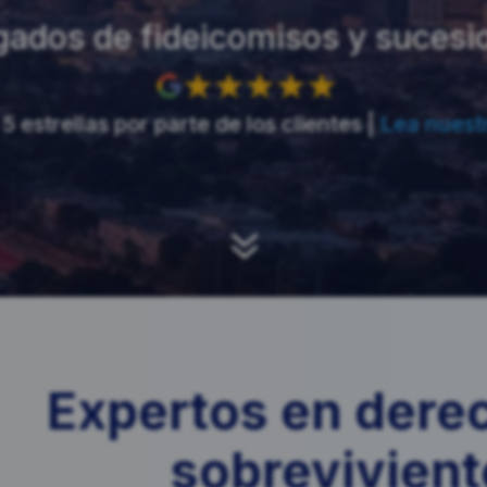
ados de fideicomisos y sucesio
5 estrellas por parte de los clientes |
Lea nuest
7
Expertos en dere
sobrevivient