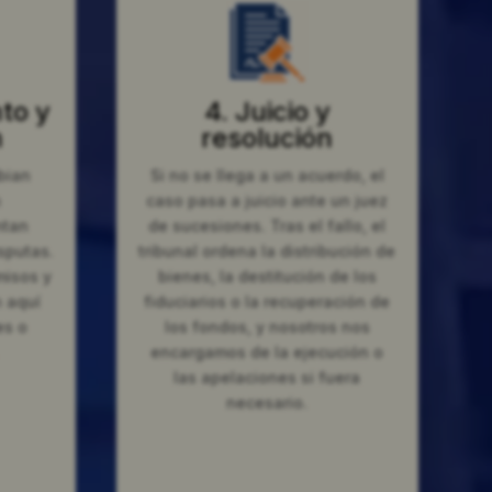
to y
4. Juicio y
n
resolución
bian
Si no se llega a un acuerdo, el
n
caso pasa a juicio ante un juez
ntan
de sucesiones. Tras el fallo, el
sputas.
tribunal ordena la distribución de
misos y
bienes, la destitución de los
 aquí
fiduciarios o la recuperación de
es o
los fondos, y nosotros nos
encargamos de la ejecución o
las apelaciones si fuera
necesario.